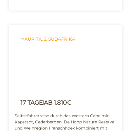
MAURITIUS
,
SÜDAFRIKA
Vom Western Cape ins
Inselparadies - Südafrika &
Mauritius kombiniert
17 TAGE
AB 1.810€
Selbstfahrerreise durch das Western Cape mit
Kapstadt, Cederbergen, De Hoop Nature Reserve
und Weinregion Franschhoek kombiniert mit