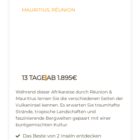
MAURITIUS
,
RÉUNION
Zwischen grünen
Talkesseln und weißem
Sandstrand - Afrikareise
über Réunion & Mauritius
13 TAGE
AB 1.895€
Während dieser Afrikareise durch Réunion &
Mauritius lernen Sie die verschiedenen Seiten der
Vulkaninsel kennen. Es erwarten Sie traumhafte
Strände, tropische Landschaften und
faszinierende Bergwelten gepaart mit einer
buntgemischten Kultur.
Das Beste von 2 Inseln entdecken