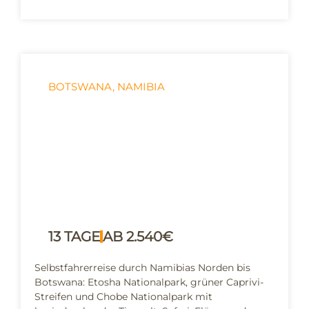
BOTSWANA
,
NAMIBIA
Namibias Norden: von
Windhoek in die Sambesi-
Region (Caprivi)
13 TAGE
AB 2.540€
Selbstfahrerreise durch Namibias Norden bis
Botswana: Etosha Nationalpark, grüner Caprivi-
Streifen und Chobe Nationalpark mit