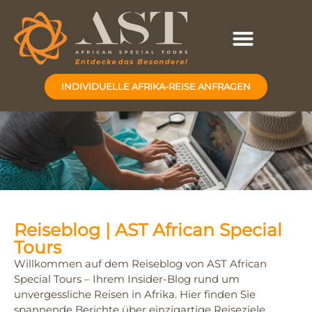
INDIVIDUELLE AFRIKA-REISE ANFRAGEN
Reiseblog | AST African Special
Tours
Willkommen auf dem Reiseblog von AST African
Special Tours – Ihrem Insider-Blog rund um
unvergessliche Reisen in Afrika. Hier finden Sie
spannende Berichte über einzigartige Reiseziele,