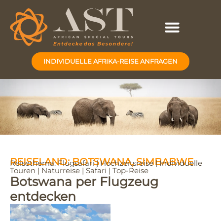
INDIVIDUELLE AFRIKA-REISE ANFRAGEN
REISELAND:
BOTSWANA
,
SIMBABWE
Reisethema:
Flugsafari
|
Hochzeitsreise
|
Individuelle
Touren
|
Naturreise
|
Safari
|
Top-Reise
Botswana per Flugzeug
entdecken