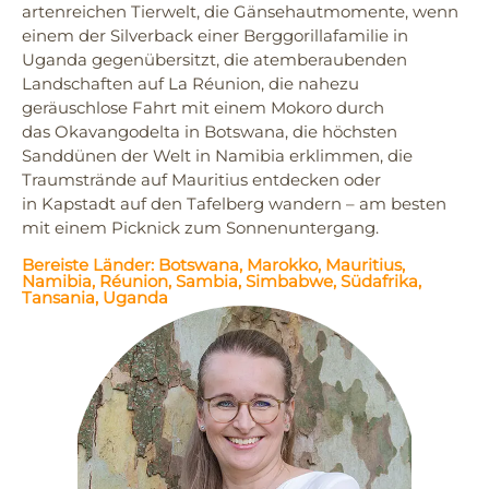
artenreichen Tierwelt, die Gänsehautmomente, wenn
einem der Silverback einer Berggorillafamilie in
Uganda gegenübersitzt, die atemberaubenden
Landschaften auf La Réunion, die nahezu
geräuschlose Fahrt mit einem Mokoro durch
das Okavangodelta in Botswana, die höchsten
Sanddünen der Welt in Namibia erklimmen, die
Traumstrände auf Mauritius entdecken oder
in Kapstadt auf den Tafelberg wandern – am besten
mit einem Picknick zum Sonnenuntergang.
Bereiste Länder:
Botswana
,
Marokko
,
Mauritius
,
Namibia
,
Réunion
,
Sambia
,
Simbabwe
,
Südafrika
,
Tansania
,
Uganda